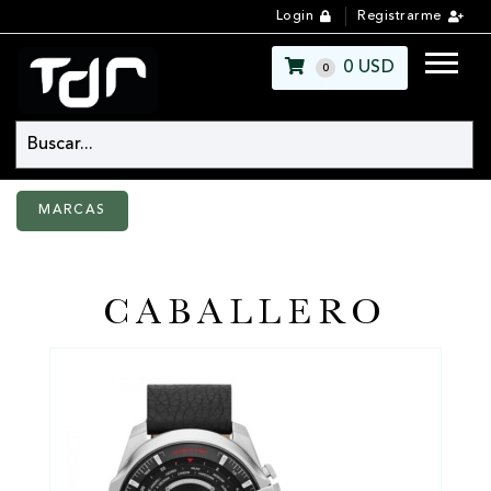
Login
Registrarme
0
USD
0
MARCAS
CABALLERO